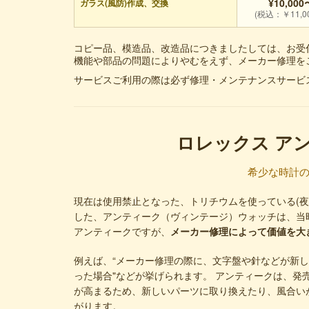
¥10,000
ガラス(風防)作成、交換
(税込：￥11,0
コピー品、模造品、改造品につきましたしては、お受
機能や部品の問題によりやむをえず、メーカー修理を
サービスご利用の際は必ず修理・メンテナンスサービ
ロレックス ア
希少な時計
現在は使用禁止となった、トリチウムを使っている(夜
した、アンティーク（ヴィンテージ）ウォッチは、当
アンティークですが、
メーカー修理によって価値を大
例えば、“メーカー修理の際に、文字盤や針などが新
った場合"などが挙げられます。 アンティークは、発
が高まるため、新しいパーツに取り換えたり、風合い
がります。