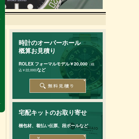
時計のオーバーホール
概算お見積り
ROLEX フォーマルモデル￥20,000
（税
など
込￥22,000)
宅配キットのお取り寄せ
梱包材、着払い伝票、段ボールなど