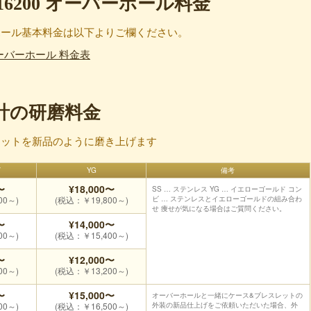
6200 オーバーホール料金
ホール基本料金は以下よりご欄ください。
ーバーホール 料金表
計の研磨料金
レットを新品のように磨き上げます
ビ
YG
備考
〜
¥18,000〜
SS … ステンレス YG … イエローゴールド コン
00～)
(税込：￥19,800～)
ビ … ステンレスとイエローゴールドの組み合わ
せ 痩せが気になる場合はご質問ください。
〜
¥14,000〜
00～)
(税込：￥15,400～)
〜
¥12,000〜
00～)
(税込：￥13,200～)
〜
¥15,000〜
オーバーホールと一緒にケース&ブレスレットの
00～)
(税込：￥16,500～)
外装の新品仕上げをご依頼いただいた場合、外