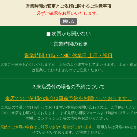
営業時間の変更とご依頼に関するご注意事項
必ずご確認をお願いいたします。
次回から開かない
:00 土日・祝日 お休み
1.営業時間の変更
営業時間 11時～18時 休業日 土日・祝日
大変ご不便をおかけいたしますが、上記のよう運営をしてまいります。 土日・祝日
は営業しておりませんのでご注意ください。
2.来店受付の場合の予約について
来店でのご依頼の場合は事前予約をお願いしております。
ご来店ので受け付けも行っておりますが事前のお問い合わせの上、ご予約いただい
てのご来店をお願いしております。 まず見積り相談フォームより時計のブランドや
型番、コンディション等の情報をお送りください。
突然のご来店の場合はご対応できない場合がございます。
返却方法は発送のみとさ
せていただいております。ご注意ください。