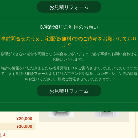
お見積りフォーム
200 修理料金
3.宅配修理ご利用のお願い
事前問合せのうえ、宅配便(無料)でのご依頼をお願いしており
16200のオーバーホール 依頼と料金
ます。
不良の事例をご紹介いたします。
表示価格は過去の
修理ができない場合や高額となる場合もございますので必ず事前のお問い合わせを
があります。
修理の際は、まず見積もりフォーム
お願いいたします。
りお問合せください。
時計の情報をいただきましたら概算見積もりをご案内させていただいておりますの
で、まず見積り相談フォームより時計のブランドや型番、コンディション等の情報
をお送りください。順次ご対応させていただきます。
お見積りフォーム
ーバーホール
¥20,000
¥20,000
ます。